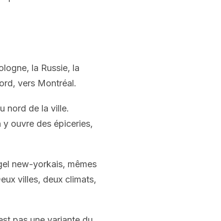
ologne, la Russie, la
nord, vers Montréal.
 nord de la ville.
 y ouvre des épiceries,
agel new-yorkais, mêmes
ux villes, deux climats,
'est pas une variante du