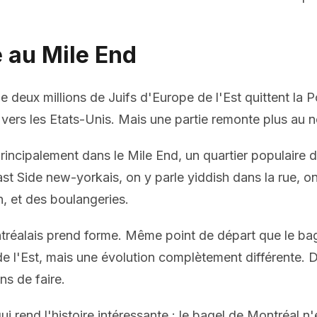
e au Mile End
e deux millions de Juifs d'Europe de l'Est quittent la P
t vers les Etats-Unis. Mais une partie remonte plus au 
principalement dans le Mile End, un quartier populaire du
 Side new-yorkais, on y parle yiddish dans la rue, on
n, et des boulangeries.
ntréalais prend forme. Même point de départ que le b
e l'Est, mais une évolution complètement différente. De
s de faire.
ui rend l'histoire intéressante : le bagel de Montréal n