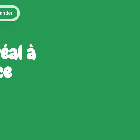
ander
éal à
ce