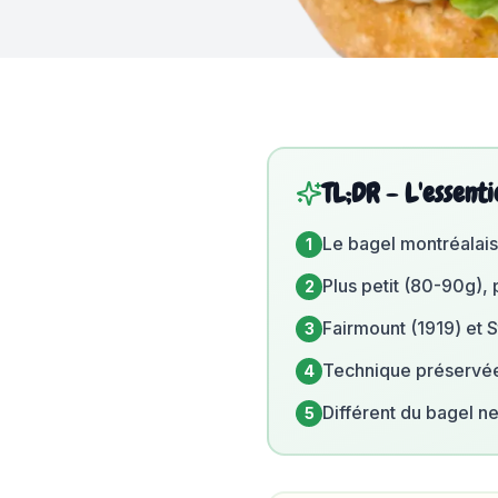
TL;DR - L'essenti
Le bagel montréalais 
1
Plus petit (80-90g),
2
Fairmount (1919) et St
3
Technique préservée 
4
Différent du bagel n
5