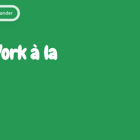
ander
ork à la