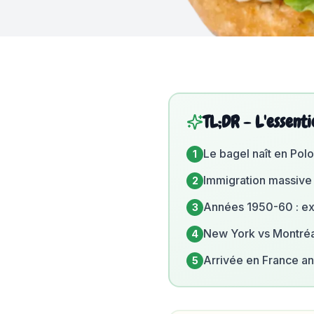
TL;DR - L'essenti
Le bagel naît en Pol
1
Immigration massive
2
Années 1950-60 : ex
3
New York vs Montréal
4
Arrivée en France a
5