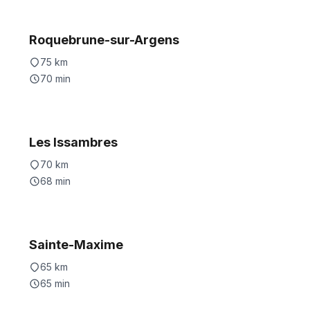
Roquebrune-sur-Argens
75
km
70
min
Les Issambres
70
km
68
min
Sainte-Maxime
65
km
65
min