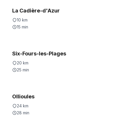
La Cadière-d'Azur
10
km
15
min
Six-Fours-les-Plages
20
km
25
min
Ollioules
24
km
28
min