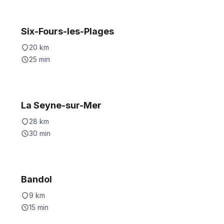
Six-Fours-les-Plages
20
km
25
min
La Seyne-sur-Mer
28
km
30
min
Bandol
9
km
15
min