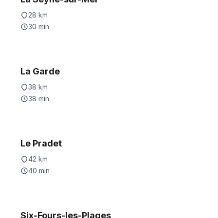
28
km
30
min
La Garde
38
km
38
min
Le Pradet
42
km
40
min
Six-Fours-les-Plages