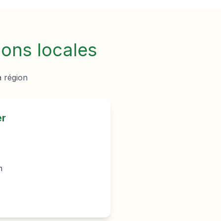
ions locales
a région
er
m