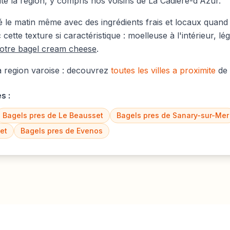
te la région, y compris nos voisins de
La Cadière-d'Azur
.
 le matin même avec des ingrédients frais et locaux quand c
c cette texture si caractéristique : moelleuse à l'intérieur, l
otre bagel cream cheese
.
 region varoise : decouvrez
toutes les villes a proximite
de 
s :
Bagels pres de
Le Beausset
Bagels pres de
Sanary-sur-Mer
et
Bagels pres de
Evenos