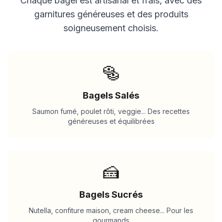
Chaque bagel est artisanal et frais, avec des
garnitures généreuses et des produits
soigneusement choisis.
🥯
Bagels Salés
Saumon fumé, poulet rôti, veggie... Des recettes
généreuses et équilibrées
🍰
Bagels Sucrés
Nutella, confiture maison, cream cheese... Pour les
gourmands