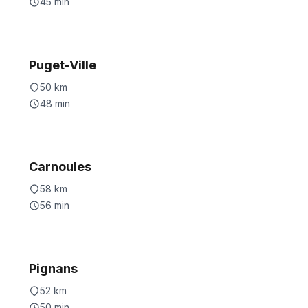
45
min
Puget-Ville
50
km
48
min
Carnoules
58
km
56
min
Pignans
52
km
50
min