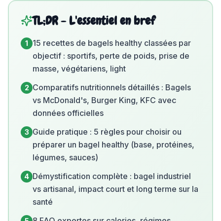
TL;DR - L'essentiel en bref
15 recettes de bagels healthy classées par
1
objectif : sportifs, perte de poids, prise de
masse, végétariens, light
Comparatifs nutritionnels détaillés : Bagels
2
vs McDonald's, Burger King, KFC avec
données officielles
Guide pratique : 5 règles pour choisir ou
3
préparer un bagel healthy (base, protéines,
légumes, sauces)
Démystification complète : bagel industriel
4
vs artisanal, impact court et long terme sur la
santé
8 FAQ expertes sur calories, régimes
5