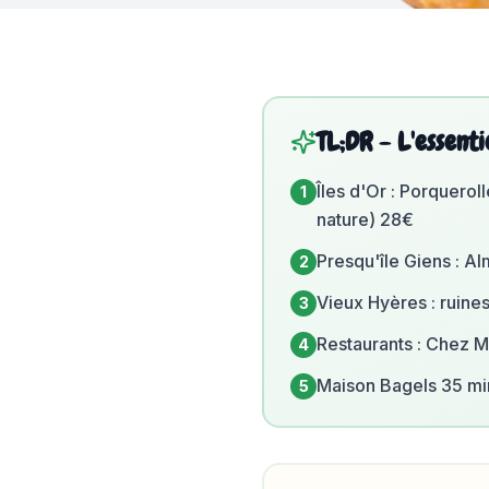
TL;DR - L'essenti
Îles d'Or : Porquero
1
nature) 28€
Presqu'île Giens : Al
2
Vieux Hyères : ruines
3
Restaurants : Chez M
4
Maison Bagels 35 min
5