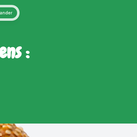
ander
ens :