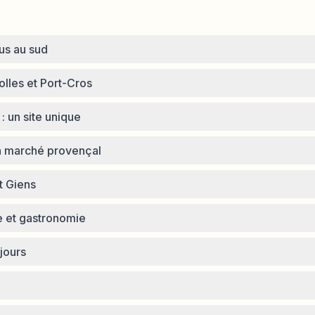
lus au sud
olles et Port-Cros
: un site unique
n marché provençal
t Giens
re et gastronomie
jours