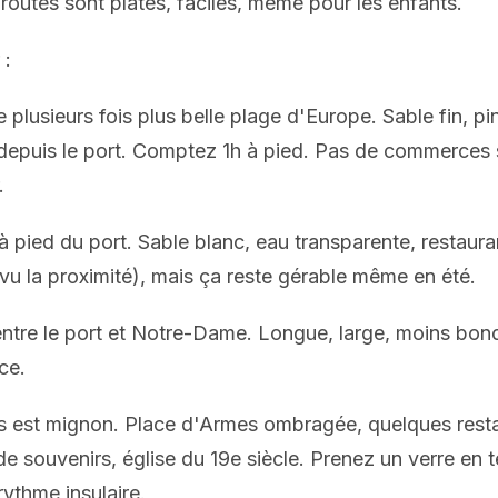
 routes sont plates, faciles, même pour les enfants.
 :
e plusieurs fois plus belle plage d'Europe. Sable fin, p
lo depuis le port. Comptez 1h à pied. Pas de commerces
.
à pied du port. Sable blanc, eau transparente, restaura
vu la proximité), mais ça reste gérable même en été.
entre le port et Notre-Dame. Longue, large, moins bon
ce.
les est mignon. Place d'Armes ombragée, quelques res
de souvenirs, église du 19e siècle. Prenez un verre en 
rythme insulaire.