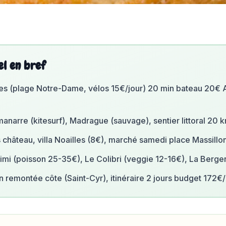
el en bref
lles (plage Notre-Dame, vélos 15€/jour) 20 min bateau 20€ 
manarre (kitesurf), Madrague (sauvage), sentier littoral 20 k
 château, villa Noailles (8€), marché samedi place Massillon
imi (poisson 25-35€), Le Colibri (veggie 12-16€), La Berger
 remontée côte (Saint-Cyr), itinéraire 2 jours budget 172€