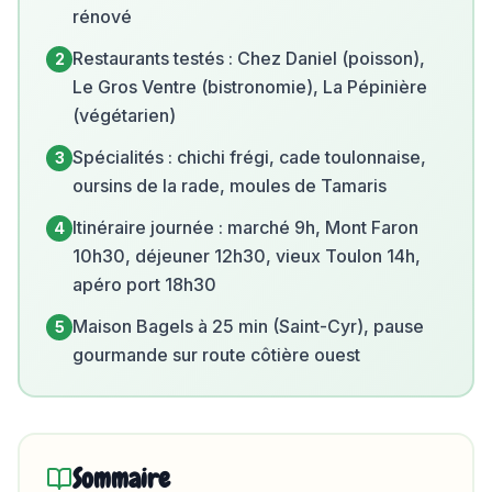
rénové
Restaurants testés : Chez Daniel (poisson),
2
Le Gros Ventre (bistronomie), La Pépinière
(végétarien)
Spécialités : chichi frégi, cade toulonnaise,
3
oursins de la rade, moules de Tamaris
Itinéraire journée : marché 9h, Mont Faron
4
10h30, déjeuner 12h30, vieux Toulon 14h,
apéro port 18h30
Maison Bagels à 25 min (Saint-Cyr), pause
5
gourmande sur route côtière ouest
Sommaire